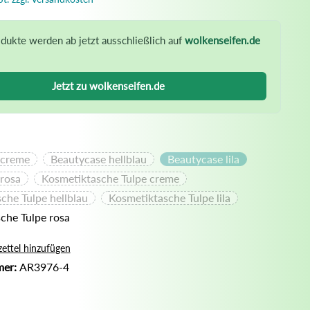
Nassrasur
Naturseife
dukte werden ab jetzt ausschließlich auf
wolkenseifen.de
Olivenölseife
Seifenaufbewahrung
Jetzt zu wolkenseifen.de
Seifenbuch
 creme
Beautycase hellblau
Beautycase lila
rosa
Kosmetiktasche Tulpe creme
che Tulpe hellblau
Kosmetiktasche Tulpe lila
che Tulpe rosa
ettel hinzufügen
mer:
AR3976-4