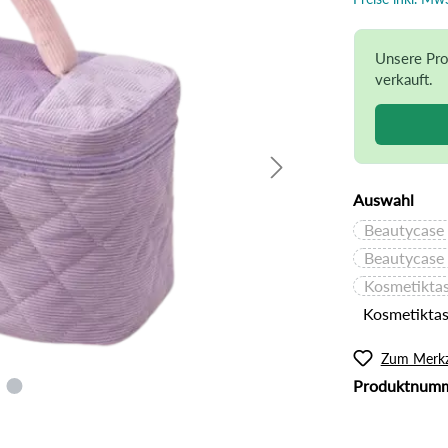
l
Rouge
lanzliche Haarfarbe
Intimpflege
ampoos und Conditioner
Körperöl
Unsere Pro
verkauft.
Massage / Peeling
Organic Butter
Sonnenschutz
Tattoo Pflege
Auswahl
Beautycase
Beautycase 
Kosmetiktas
Kosmetiktas
Zum Merkz
Produktnum