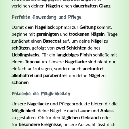
verleihen deinen
Nägeln
einen
dauerhaften Glanz
.
Perfekte Anwendung und Pflege
Damit dein
Nagellack
optimal zur
Geltung
kommt,
beginne mit
gereinigten
und
trockenen Nägeln
. Trage
zunächst einen
Basecoat
auf, um deine
Nägel
zu
schützen
, gefolgt von
zwei Schichten
deines
Lieblingslacks
. Für ein
langlebiges Finish
schließe mit
einem
Topcoat
ab. Unsere
Nagellacke
sind nicht nur
einfach aufzutragen, sondern auch
acetonfrei,
alkoholfrei und parabenfrei
, um deine
Nägel
zu
schonen
.
Entdecke die Möglichkeiten
Unsere
Nagellacke
und Pflegeprodukte bieten dir die
Möglichkeit
, deine Nägel je nach
Laune
und
Anlass
zu gestalten. Ob für den
täglichen Gebrauch
oder
für
besondere Ereignisse
, unsere Auswahl lässt dich