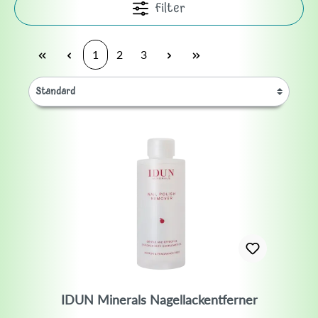
Filter
1
2
3
IDUN Minerals Nagellackentferner