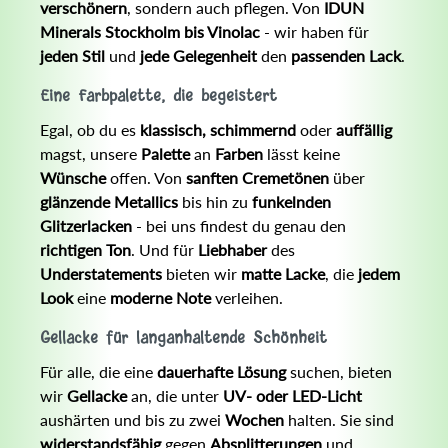
verschönern
, sondern auch pflegen. Von
IDUN
Minerals Stockholm bis Vinolac
- wir haben für
jeden Stil
und
jede Gelegenheit
den
passenden Lack
.
Eine Farbpalette, die begeistert
Egal, ob du es
klassisch, schimmernd
oder
auffällig
magst, unsere
Palette
an
Farben
lässt keine
Wünsche
offen. Von
sanften Cremetönen
über
glänzende Metallics
bis hin zu
funkelnden
Glitzerlacken
- bei uns findest du genau den
richtigen Ton
. Und für
Liebhaber
des
Understatements
bieten wir
matte Lacke
, die
jedem
Look
eine
moderne Note
verleihen.
Gellacke für langanhaltende Schönheit
Für alle, die eine
dauerhafte Lösung
suchen, bieten
wir
Gellacke
an, die unter
UV- oder LED-Licht
aushärten und bis zu zwei
Wochen
halten. Sie sind
widerstandsfähig
gegen
Absplitterungen
und