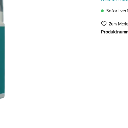
l
Rouge
lanzliche Haarfarbe
Intimpflege
Sofort verf
ampoos und Conditioner
Körperöl
Massage / Peeling
Zum Merkz
Produktnum
Organic Butter
Sonnenschutz
Tattoo Pflege