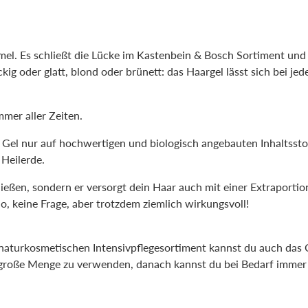
mel. Es schließt die Lücke im Kastenbein & Bosch Sortiment und
ig oder glatt, blond oder brünett: das Haargel lässt sich bei j
mer aller Zeiten.
 Gel nur auf hochwertigen und biologisch angebauten Inhaltsst
 Heilerde.
nießen, sondern er versorgt dein Haar auch mit einer Extraportio
, keine Frage, aber trotzdem ziemlich wirkungsvoll!
naturkosmetischen Intensivpflegesortiment kannst du auch das C
ssgroße Menge zu verwenden, danach kannst du bei Bedarf imm