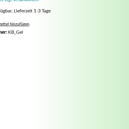
Nassrasur
ügbar, Lieferzeit 1-3 Tage
Naturseife
Olivenölseife
ettel hinzufügen
mer:
KB_Gel
Seifenaufbewahrung
Seifenbuch