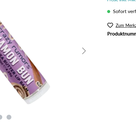
l
Rouge
lanzliche Haarfarbe
Intimpflege
Sofort verf
ampoos und Conditioner
Körperöl
Massage / Peeling
Zum Merkz
Produktnum
Organic Butter
Sonnenschutz
Tattoo Pflege