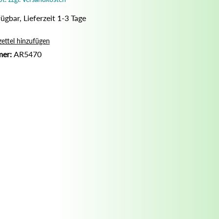
Nassrasur
ügbar, Lieferzeit 1-3 Tage
Naturseife
Olivenölseife
ettel hinzufügen
mer:
AR5470
Seifenaufbewahrung
Seifenbuch