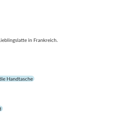
eblingslatte in Frankreich.
 die Handtasche
d