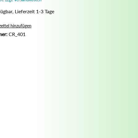
Nassrasur
ügbar, Lieferzeit 1-3 Tage
Naturseife
Olivenölseife
ettel hinzufügen
mer:
CR_401
Seifenaufbewahrung
Seifenbuch