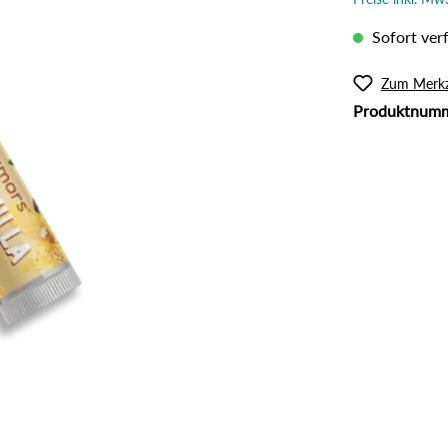
l
Rouge
lanzliche Haarfarbe
Intimpflege
Sofort verf
ampoos und Conditioner
Körperöl
Massage / Peeling
Zum Merkz
Produktnum
Organic Butter
Sonnenschutz
Tattoo Pflege