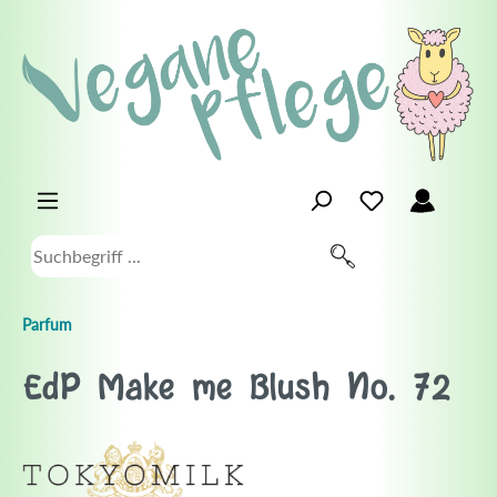
Parfum
EdP Make me Blush No. 72