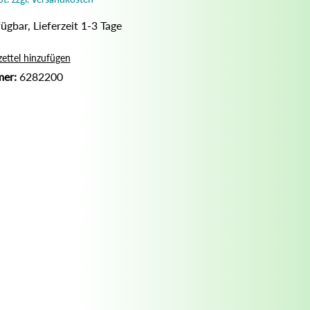
Nassrasur
ügbar, Lieferzeit 1-3 Tage
Naturseife
Olivenölseife
ettel hinzufügen
mer:
6282200
Seifenaufbewahrung
Seifenbuch