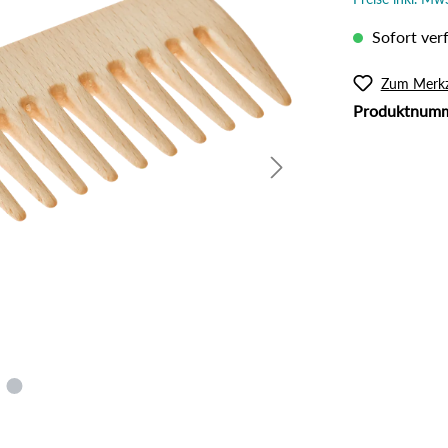
l
Rouge
lanzliche Haarfarbe
Intimpflege
Sofort verf
ampoos und Conditioner
Körperöl
Massage / Peeling
Zum Merkz
Produktnum
Organic Butter
Sonnenschutz
Tattoo Pflege