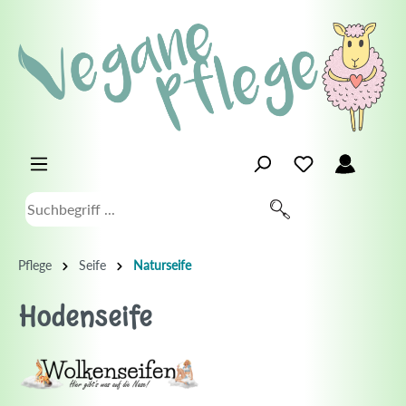
Pflege
Seife
Naturseife
Hodenseife