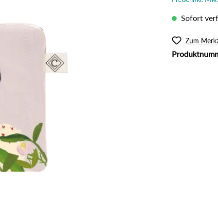
l
Rouge
lanzliche Haarfarbe
Intimpflege
Sofort verf
ampoos und Conditioner
Körperöl
Massage / Peeling
Zum Merkz
Produktnum
Organic Butter
Sonnenschutz
Tattoo Pflege