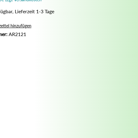
Nassrasur
ügbar, Lieferzeit 1-3 Tage
Naturseife
Olivenölseife
ettel hinzufügen
mer:
AR2121
Seifenaufbewahrung
Seifenbuch