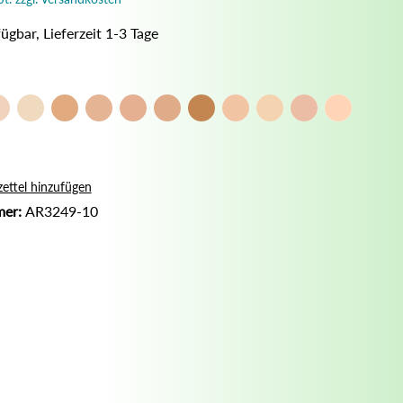
Nassrasur
ügbar, Lieferzeit 1-3 Tage
Naturseife
Olivenölseife
Seifenaufbewahrung
Seifenbuch
ettel hinzufügen
mer:
AR3249-10