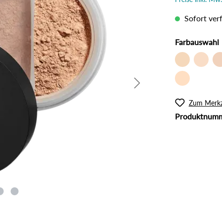
l
Rouge
lanzliche Haarfarbe
Intimpflege
Sofort verf
ampoos und Conditioner
Körperöl
Massage / Peeling
Farbauswahl
Organic Butter
Sonnenschutz
Tattoo Pflege
Zum Merkz
Produktnum