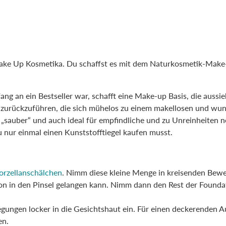
 Make Up Kosmetika. Du schaffst es mit dem Naturkosmetik-Make
g an ein Bestseller war, schafft eine Make-up Basis, die aussieh
 zurückzuführen, die sich mühelos zu einem makellosen und wund
ut „sauber“ und auch ideal für empfindliche und zu Unreinheiten n
du nur einmal einen Kunststofftiegel kaufen musst.
orzellanschälchen
. Nimm diese kleine Menge in kreisenden Be
tion in den Pinsel gelangen kann. Nimm dann den Rest der Founda
gungen locker in die Gesichtshaut ein. Für einen deckerenden A
en.