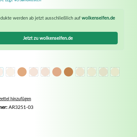
Nassrasur
Naturseife
dukte werden ab jetzt ausschließlich auf
wolkenseifen.de
Olivenölseife
Seifenaufbewahrung
Jetzt zu wolkenseifen.de
Seifenbuch
ettel hinzufügen
mer:
AR3251-03