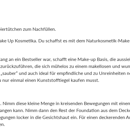
Papiertütchen zum Nachfüllen.
 Make Up Kosmetika. Du schaffst es mit dem Naturkosmetik-Make
g an ein Bestseller war, schafft eine Make-up Basis, die aussieh
 zurückzuführen, die sich mühelos zu einem makellosen und wund
ut „sauber“ und auch ideal für empfindliche und zu Unreinheiten n
du nur einmal einen Kunststofftiegel kaufen musst.
els. Nimm diese kleine Menge in kreisenden Bewegungen mit ein
gelangen kann. Nimm dann den Rest der Foundation aus dem Decke
gungen locker in die Gesichtshaut ein. Für einen deckerenden A
en.