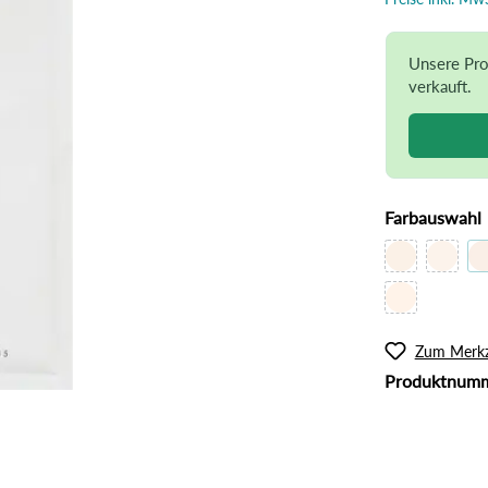
l
Rouge
lanzliche Haarfarbe
Intimpflege
ampoos und Conditioner
Körperöl
Unsere Pro
verkauft.
Massage / Peeling
Organic Butter
Sonnenschutz
Tattoo Pflege
Farbauswahl
Zum Merkz
Produktnum