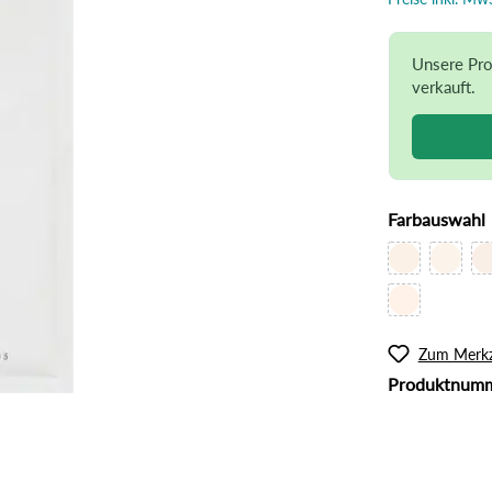
l
Rouge
lanzliche Haarfarbe
Intimpflege
ampoos und Conditioner
Körperöl
Unsere Pro
verkauft.
Massage / Peeling
Organic Butter
Sonnenschutz
Tattoo Pflege
Farbauswahl
Zum Merkz
Produktnum