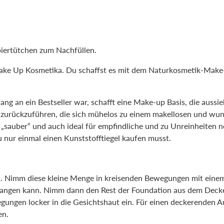
Papiertütchen zum Nachfüllen.
 Make Up Kosmetika. Du schaffst es mit dem Naturkosmetik-Make
g an ein Bestseller war, schafft eine Make-up Basis, die aussieh
 zurückzuführen, die sich mühelos zu einem makellosen und wund
ut „sauber“ und auch ideal für empfindliche und zu Unreinheiten n
du nur einmal einen Kunststofftiegel kaufen musst.
els. Nimm diese kleine Menge in kreisenden Bewegungen mit ein
gelangen kann. Nimm dann den Rest der Foundation aus dem Decke
gungen locker in die Gesichtshaut ein. Für einen deckerenden A
en.