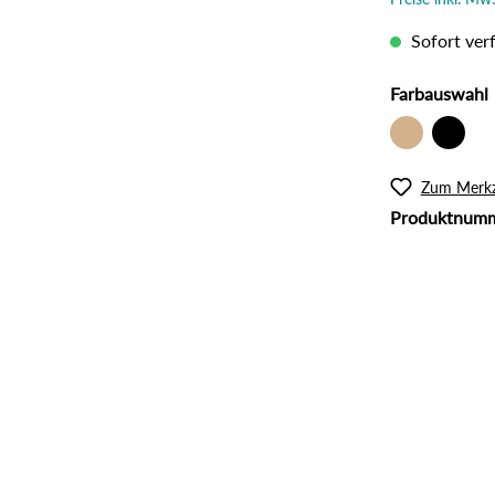
l
Rouge
lanzliche Haarfarbe
Intimpflege
Sofort verf
ampoos und Conditioner
Körperöl
Massage / Peeling
Farbauswahl
Organic Butter
Sonnenschutz
Zum Merkz
Tattoo Pflege
Produktnum