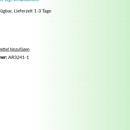
Nassrasur
ügbar, Lieferzeit 1-3 Tage
Naturseife
Olivenölseife
Seifenaufbewahrung
Seifenbuch
ettel hinzufügen
mer:
AR3241-1