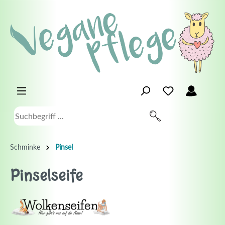
Schminke
Pinsel
Pinselseife