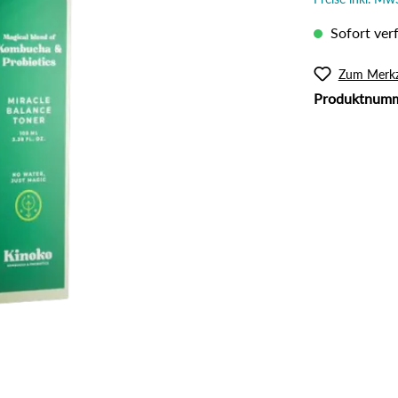
l
Rouge
lanzliche Haarfarbe
Intimpflege
Sofort verf
ampoos und Conditioner
Körperöl
Massage / Peeling
Zum Merkz
Produktnum
Organic Butter
Sonnenschutz
Tattoo Pflege