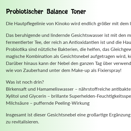
Probiotischer Balance Toner
Die Hautpflegelinie von Kinoko wird endlich größer mit dem 
Das beruhigende und lindernde Gesichtswasser ist mit den ma
fermentierter Tee, der reich an Antioxidantien ist und die H
Probiotika sind nützliche Bakterien, die helfen, das Gleich
magische Kombination als Gesichtsnebel aufgetragen wird, kön
Darüber hinaus kann der Nebel den ganzen Tag über verwende
wie von Zauberhand unter dem Make-up als Fixierspray!
Was ist noch drin?
Birkensaft und Hamameliswasser – nährstoffreiche antibakter
Xylitol und Glycerin – brillante Superhelden-Feuchtigkeitss
Milchsäure – puffernde Peeling-Wirkung
Insgesamt ist dieser Gesichtsnebel eine großartige Ergänzung
zu revitalisieren.