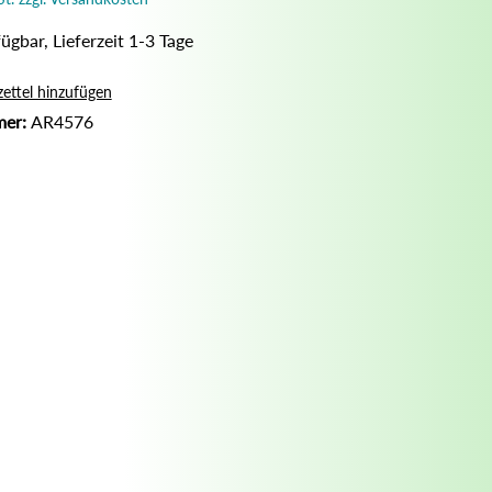
Nassrasur
ügbar, Lieferzeit 1-3 Tage
Naturseife
Olivenölseife
ettel hinzufügen
mer:
AR4576
Seifenaufbewahrung
Seifenbuch