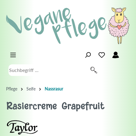
Pflege
Seife
Nassrasur
Rasiercreme Grapefruit