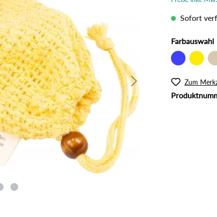
l
Rouge
lanzliche Haarfarbe
Intimpflege
Sofort verf
ampoos und Conditioner
Körperöl
Massage / Peeling
Farbauswahl
Organic Butter
Sonnenschutz
Zum Merkz
Tattoo Pflege
Produktnum