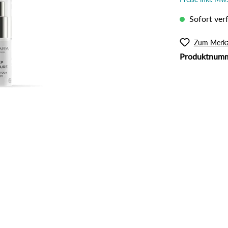
l
Rouge
lanzliche Haarfarbe
Intimpflege
Sofort verf
ampoos und Conditioner
Körperöl
Massage / Peeling
Zum Merkz
Produktnum
Organic Butter
Sonnenschutz
Tattoo Pflege