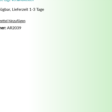
Nassrasur
ügbar, Lieferzeit 1-3 Tage
Naturseife
Olivenölseife
ettel hinzufügen
mer:
AR2039
Seifenaufbewahrung
Seifenbuch