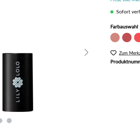
l
Rouge
lanzliche Haarfarbe
Intimpflege
Sofort verf
ampoos und Conditioner
Körperöl
Massage / Peeling
Farbauswahl
Organic Butter
Sonnenschutz
Zum Merkz
Tattoo Pflege
Produktnum