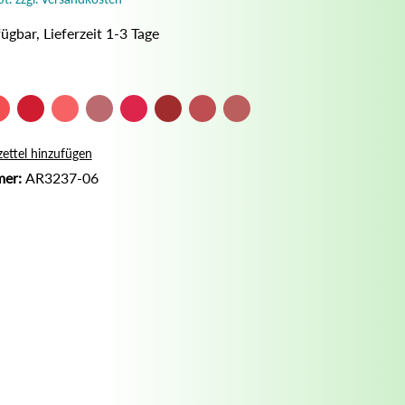
Nassrasur
ügbar, Lieferzeit 1-3 Tage
Naturseife
Olivenölseife
Seifenaufbewahrung
Seifenbuch
ettel hinzufügen
mer:
AR3237-06