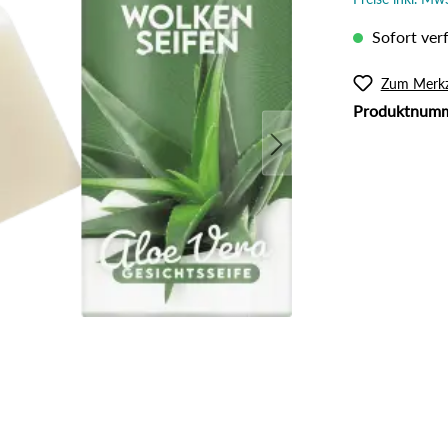
l
Rouge
lanzliche Haarfarbe
Intimpflege
Sofort verf
ampoos und Conditioner
Körperöl
Massage / Peeling
Zum Merkz
Produktnum
Organic Butter
Sonnenschutz
Tattoo Pflege