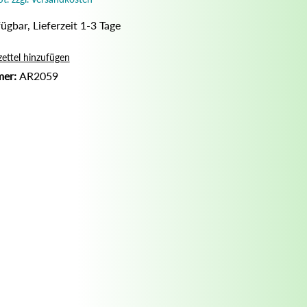
Nassrasur
ügbar, Lieferzeit 1-3 Tage
Naturseife
Olivenölseife
ettel hinzufügen
mer:
AR2059
Seifenaufbewahrung
Seifenbuch