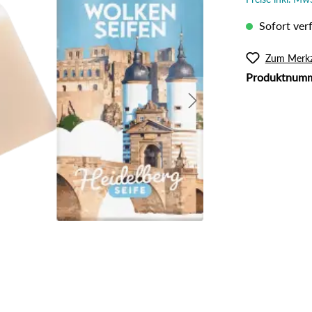
l
Rouge
lanzliche Haarfarbe
Intimpflege
Sofort verf
ampoos und Conditioner
Körperöl
Massage / Peeling
Zum Merkz
Produktnum
Organic Butter
Sonnenschutz
Tattoo Pflege