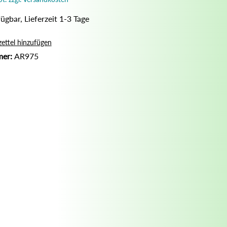
Nassrasur
ügbar, Lieferzeit 1-3 Tage
Naturseife
Olivenölseife
ettel hinzufügen
mer:
AR975
Seifenaufbewahrung
Seifenbuch