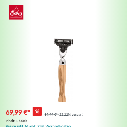
%
69,99 €*
89,99 €*
(22.22% gespart)
Inhalt:
1 Stück
Preise inkl. MwSt. zzgl. Versandkosten