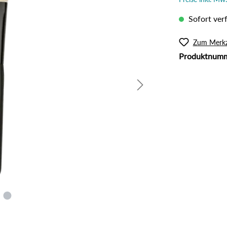
l
Rouge
lanzliche Haarfarbe
Intimpflege
Sofort verf
ampoos und Conditioner
Körperöl
Massage / Peeling
Zum Merkz
Produktnum
Organic Butter
Sonnenschutz
Tattoo Pflege