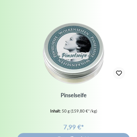
Pinselseife
Inhalt:
50 g
(159,80 €*/kg)
7,99 €*