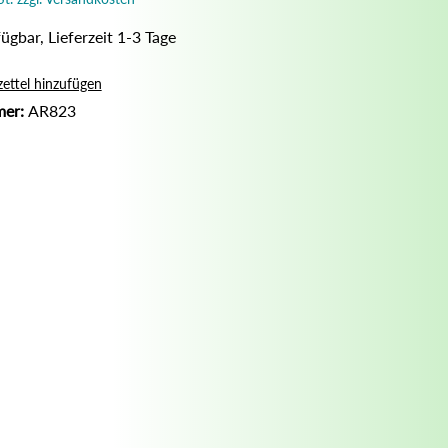
Nassrasur
ügbar, Lieferzeit 1-3 Tage
Naturseife
Olivenölseife
ettel hinzufügen
mer:
AR823
Seifenaufbewahrung
Seifenbuch