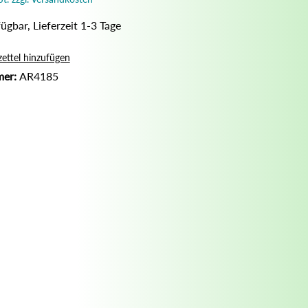
Nassrasur
ügbar, Lieferzeit 1-3 Tage
Naturseife
Olivenölseife
ettel hinzufügen
mer:
AR4185
Seifenaufbewahrung
Seifenbuch