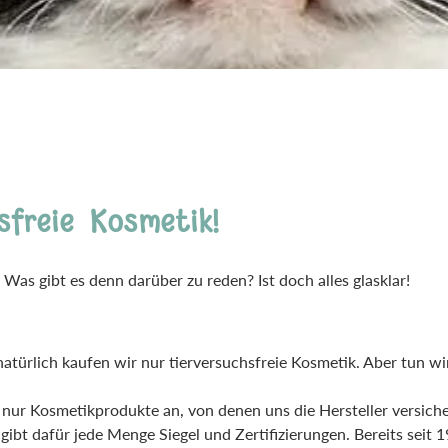
l
Rouge
lanzliche Haarfarbe
Intimpflege
ampoos und Conditioner
Körperöl
Massage / Peeling
Organic Butter
Sonnenschutz
Tattoo Pflege
sfreie Kosmetik!
 Was gibt es denn darüber zu reden? Ist doch alles glasklar!
natürlich kaufen wir nur tierversuchsfreie Kosmetik. Aber tun wir
 nur Kosmetikprodukte an, von denen uns die Hersteller versic
 gibt dafür jede Menge Siegel und Zertifizierungen. Bereits seit