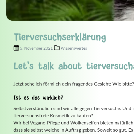
Nagellack & -pflege
Pinse
Gesichtsseife
schalen
Pf
Gesichtswasser/Hydrolate
Rasur & Bartpflege
Sh
Lippenpflege
Masken
Tierversuchserklärung
Peeling
5. November 2021
Wissenswertes
Reinigung
Zahnbürsten & -halter
Let's talk about tierversuch
Zahnpflege
Jetzt sehe ich förmlich dein fragendes Gesicht: Wie bitte?
Ist es das wirklich?
Selbstverständlich sind wir alle gegen Tierversuche. Und 
tierversuchsfreie Kosmetik zu kaufen?
Wir bei Vegane-Pflege und Wolkenseifen bieten natürlich
dass sie selbst welche in Auftrag geben. Soweit so gut. Es