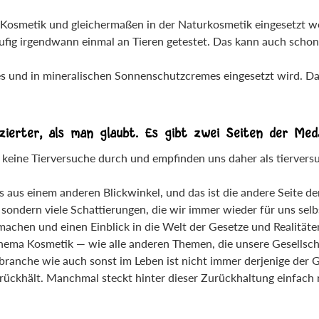
 Kosmetik und gleichermaßen in der Naturkosmetik eingesetzt wer
ig irgendwann einmal an Tieren getestet. Das kann auch schon z
mes und in mineralischen Sonnenschutzcremes eingesetzt wird.
ierter, als man glaubt. Es gibt zwei Seiten der Medai
keine Tierversuche durch und empfinden uns daher als tierversu
 aus einem anderen Blickwinkel, und das ist die andere Seite de
sondern viele Schattierungen, die wir immer wieder für uns sel
 machen und einen Einblick in die Welt der Gesetze und Realität
Thema Kosmetik — wie alle anderen Themen, die unsere Gesellsch
kbranche wie auch sonst im Leben ist nicht immer derjenige der G
 zurückhält. Manchmal steckt hinter dieser Zurückhaltung einfac