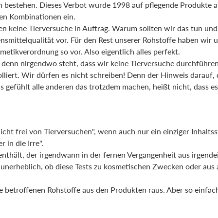
 bestehen. Dieses Verbot wurde 1998 auf pflegende Produkte au
ren Kombinationen ein.
en keine Tierversuche in Auftrag. Warum sollten wir das tun un
ensmittelqualität vor. Für den Rest unserer Rohstoffe haben wir 
etikverordnung so vor. Also eigentlich alles perfekt.
denn nirgendwo steht, dass wir keine Tierversuche durchführen
olliert. Wir dürfen es nicht schreiben! Denn der Hinweis darauf,
as gefühlt alle anderen das trotzdem machen, heißt nicht, dass es
ht frei von Tierversuchen", wenn auch nur ein einziger Inhalts
 in die Irre".
enthält, der irgendwann in der fernen Vergangenheit aus irgend
lig unerheblich, ob diese Tests zu kosmetischen Zwecken oder aus
betroffenen Rohstoffe aus den Produkten raus. Aber so einfach 