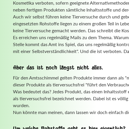
Kosmetika verboten, sofern geeignete Alternativmethoden
neben fertigen Produkten sämtliche Inhaltsstoffe und de
Auch wir selbst führen keine Tierversuche durch und geb
eingesetzten Rohstoffe liegen zu einem großen Teil in Leb
keine Tierversuche gemacht werden. Das schreibt die Kosm
Es erreichen uns regelmäßig Mails zu dem Thema. Warum 
Stelle kommt das Amt ins Spiel, das uns regelmäßig kontr
mit einer Selbstverständlichkeit". Und die ist verboten. D
Aber das ist noch längst nicht alles.
Für den Amtsschimmel gelten Produkte immer dann als "nic
dieser Produkte als tierversuchsfrei "führt den Verbraucher
Was bedeutet das? Jedes Produkt, das einen Inhaltsstoff 
als tierversuchsfrei bezeichnet werden. Dabei ist es völ
wurden.
Nun könnte man meinen, dann lassen wir doch einfach die 
Um welche Rohstoffe geht es hier eigentlich?