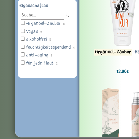
Eigenschaften
Arganoel-Zauber
6
Vegan
6
alkoholfrei
5
feuchtigkeitsspendend
4
Arganoel-Zauber
Ha
anti-aging
3
für jede Haut
2
12.90€