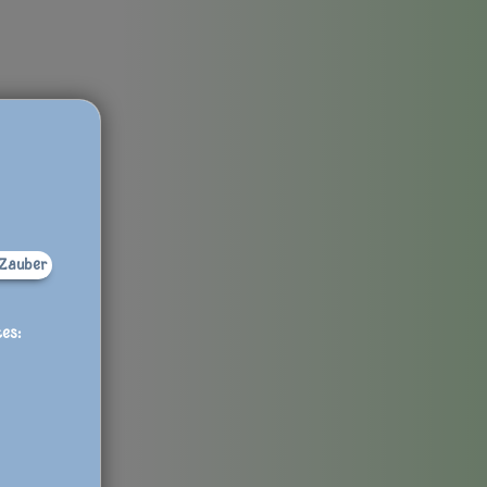
Zauber
es: