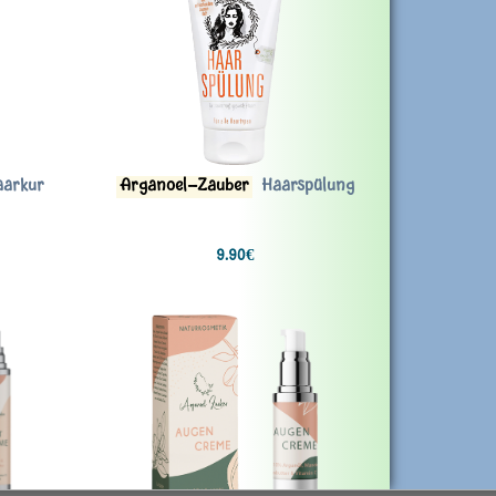
arkur
Arganoel-Zauber
Haarspülung
9.90€