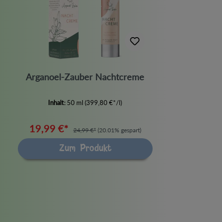
Masken
Peeling
Reinigung
Zahnbürsten & -halter
Zahnpflege
Arganoel-Zauber Nachtcreme
Inhalt:
50 ml
(399,80 €*/l)
19,99 €*
24,99 €*
(20.01% gespart)
Zum Produkt