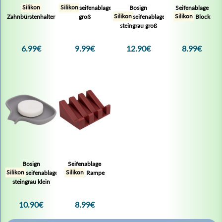
8,99 €*
Silikon
Silikon
seifenablage
Bosign
Seifenablage
Zahnbürstenhalter
groß
Silikon
seifenablage
Silikon
Block
Zum Produkt
steingrau groß
6.99€
9.99€
12.90€
8.99€
Bosign
Seifenablage
Silikon
seifenablage
Silikon
Rampe
Seifenablage Silikon Rampe Schwarz
steingrau klein
10.90€
8.99€
Inhalt:
1 Stück