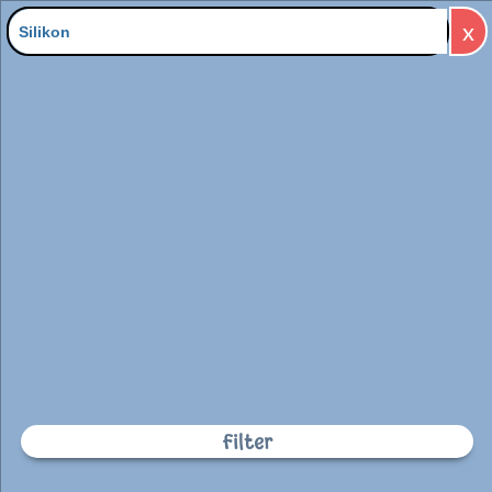
x
Zu "Silikon" wurden 7
Produkte gefunden
Filter
Filter