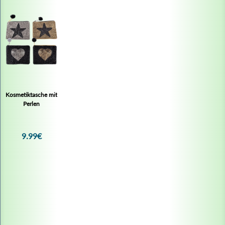
9,99 €*
Zum Produkt
Kosmetiktasche mit
Perlen
9.99€
Satin-Schlafmaske Gold schwarze Spitze
Inhalt:
1 Stück