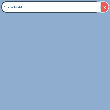
x
Zu "Stern Gold" wurden 17
Produkte gefunden
Filter