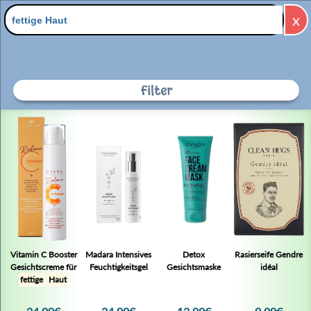
x
Filter
Zu "fettige Haut" wurde
kein Produkt gefunden
Vitamin C Booster
Madara Intensives
Detox
Rasierseife Gendre
Gesichtscreme für
Feuchtigkeitsgel
Gesichtsmaske
idéal
fettige
Haut
Filter