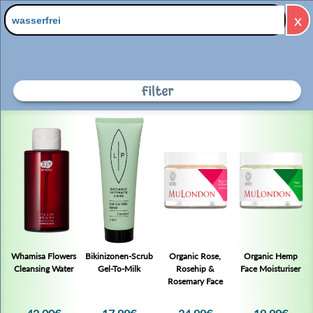
x
Filter
Zu "wasserfrei" wurde kein
Produkt gefunden
Whamisa Flowers
Bikinizonen-Scrub
Organic Rose,
Organic Hemp
Cleansing Water
Gel-To-Milk
Rosehip &
Face Moisturiser
Rosemary Face
Moisturiser
Filter